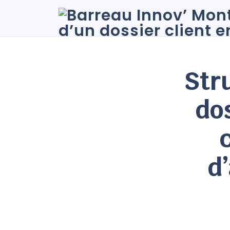
Str
dos
d