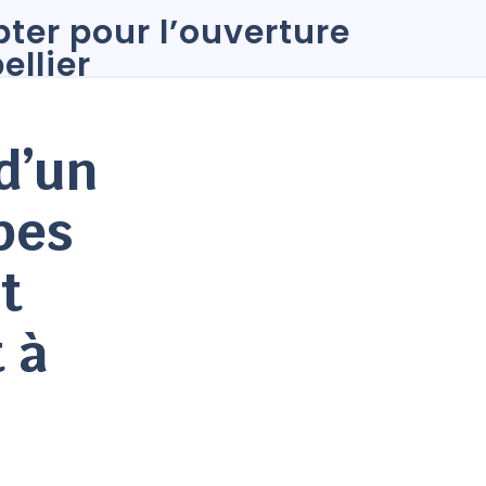
d’un
apes
t
 à